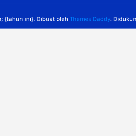
; {tahun ini}. Dibuat oleh
Themes Daddy
. Diduku