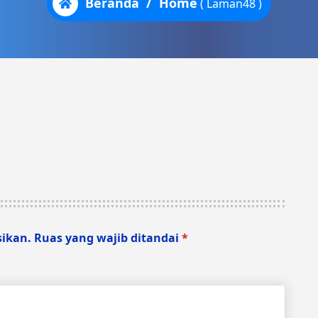
Beranda
/
Home
( Laman48 )
sikan.
Ruas yang wajib ditandai
*