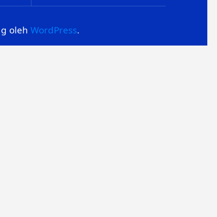
ng oleh
WordPress
.