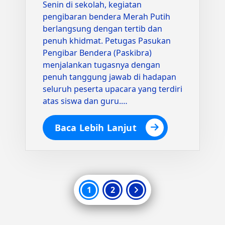
Senin di sekolah, kegiatan
pengibaran bendera Merah Putih
berlangsung dengan tertib dan
penuh khidmat. Petugas Pasukan
Pengibar Bendera (Paskibra)
menjalankan tugasnya dengan
penuh tanggung jawab di hadapan
seluruh peserta upacara yang terdiri
atas siswa dan guru.…
Baca Lebih Lanjut
Paginasi
1
2
pos