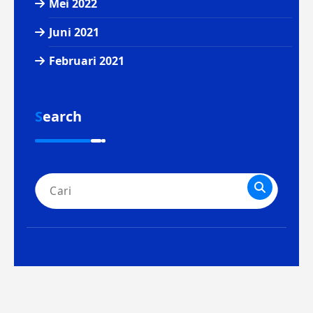
Mei 2022
Juni 2021
Februari 2021
Search
Pencarian
untuk:
Hak cipta &salinan; {tahun ini}. Dibuat
oleh
Themes Daddy
. Didukung oleh