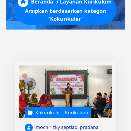
Beranda
/
Layanan
Kurikulum
Arsipkan berdasarkan kategori
"Kokurikuler"
Kokurikuler
,
Kurikulum
moch rizky septiadi pradana