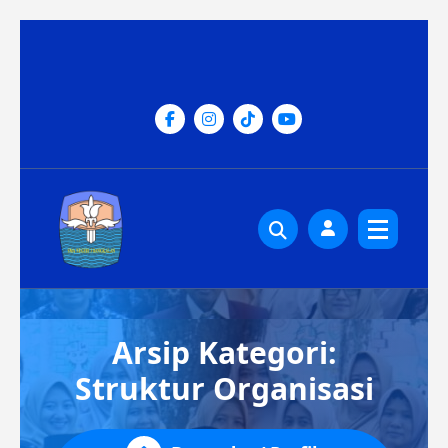
Lewati
ke
konten
Arsip Kategori:
Struktur Organisasi