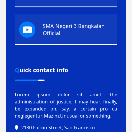
SMA Negeri 3 Bangkalan
Official
Quick contact info
Lorem ipsum dolor sit amet, the
administration of justice, I may hear, finally,
be expanded on, say, a certain pro cu
neglegentur.
Mazim.Unusual or something.
2130 Fulton Street, San Francisco