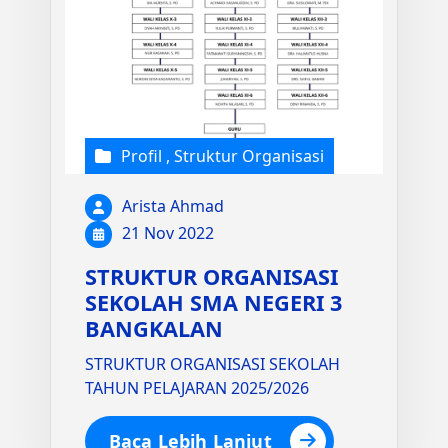
Profil
,
Struktur Organisasi
Arista Ahmad
21 Nov 2022
STRUKTUR ORGANISASI
SEKOLAH SMA NEGERI 3
BANGKALAN
STRUKTUR ORGANISASI SEKOLAH
TAHUN PELAJARAN 2025/2026
Baca Lebih Lanjut