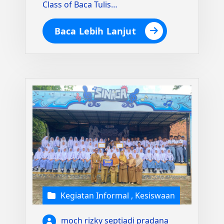
Class of Baca Tulis…
Baca Lebih Lanjut
Kegiatan Informal
,
Kesiswaan
moch rizky septiadi pradana