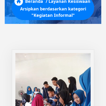
Beranda
/
Layanan
Kesiswaan
Arsipkan berdasarkan kategori
"Kegiatan Informal"