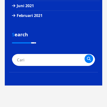
Juni 2021
Februari 2021
Search
Pencarian
untuk:
Hak cipta &salinan; {tahun ini}. Dibuat
oleh
Themes Daddy
. Didukung oleh
WordPress
.