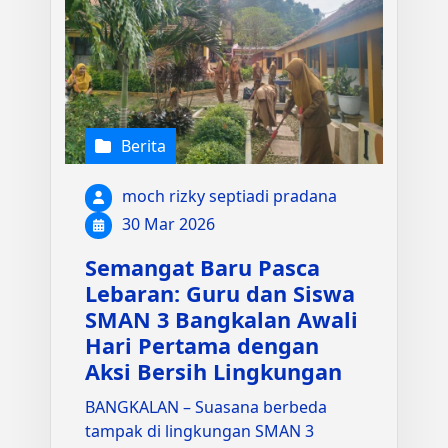
Berita
moch rizky septiadi pradana
30 Mar 2026
Semangat Baru Pasca
Lebaran: Guru dan Siswa
SMAN 3 Bangkalan Awali
Hari Pertama dengan
Aksi Bersih Lingkungan
BANGKALAN – Suasana berbeda
tampak di lingkungan SMAN 3