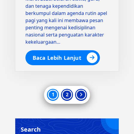
dan tenaga kependidikan
berkumpul dalam agenda rutin apel
pagi yang kali ini membawa pesan
penting mengenai kedisiplinan
nasional serta penguatan karakter
kekeluargaan…
Baca Lebih Lanjut
Paginasi
1
2
pos
Search