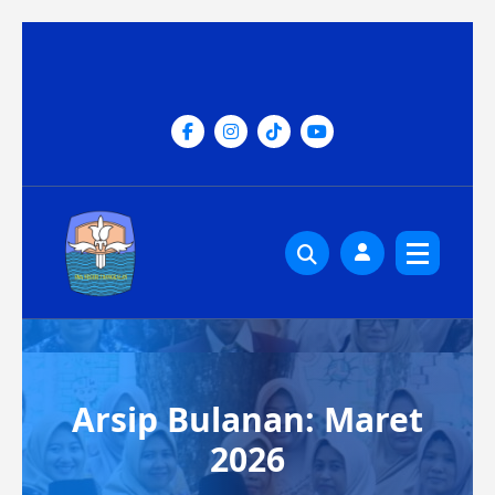
Lewati
ke
konten
Arsip Bulanan: Maret
2026