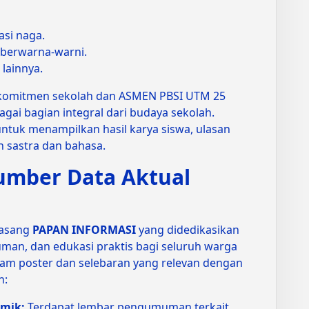
asi naga.
berwarna-warni.
 lainnya.
komitmen sekolah dan ASMEN PBSI UTM 25
agai bagian integral dari budaya sekolah.
untuk menampilkan hasil karya siswa, ulasan
n sastra dan bahasa.
umber Data Aktual
pasang
PAPAN INFORMASI
yang didedikasikan
an, dan edukasi praktis bagi seluruh warga
am poster dan selebaran yang relevan dengan
n:
emik:
Terdapat lembar pengumuman terkait