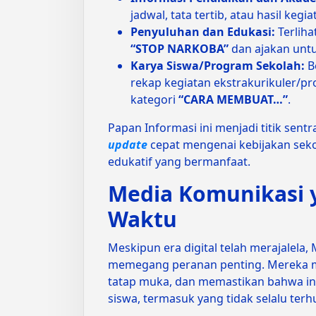
jadwal, tata tertib, atau hasil kegia
Penyuluhan dan Edukasi:
Terliha
“STOP NARKOBA”
dan ajakan untu
Karya Siswa/Program Sekolah:
B
rekap kegiatan ekstrakurikuler/p
kategori
“CARA MEMBUAT…”
.
Papan Informasi ini menjadi titik sen
update
cepat mengenai kebijakan seko
edukatif yang bermanfaat.
Media Komunikasi 
Waktu
Meskipun era digital telah merajalela,
memegang peranan penting. Mereka me
tatap muka, dan memastikan bahwa in
siswa, termasuk yang tidak selalu ter