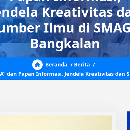
endela Kreativitas d
umber Ilmu di SMA
Bangkalan
Beranda
/
Berita
/
A” dan Papan Informasi, Jendela Kreativitas da