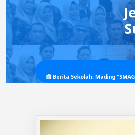
J
S
📰 Berita Sekolah: Mading “SMAG