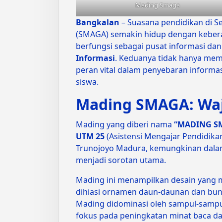
Mading Smaga
Bangkalan
– Suasana pendidikan di S
(SMAGA) semakin hidup dengan keber
berfungsi sebagai pusat informasi dan 
Informasi
. Keduanya tidak hanya mem
peran vital dalam penyebaran informa
siswa.
Mading SMAGA: Waj
Mading yang diberi nama
“MADING S
UTM 25
(Asistensi Mengajar Pendidika
Trunojoyo Madura, kemungkinan dalam
menjadi sorotan utama.
Mading ini menampilkan desain yang m
dihiasi ornamen daun-daunan dan bun
Mading didominasi oleh sampul-sampul
fokus pada peningkatan minat baca dan