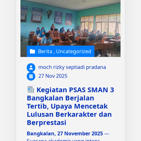
Berita
,
Uncategorized
moch rizky septiadi pradana
27 Nov 2025
Kegiatan PSAS SMAN 3
Bangkalan Berjalan
Tertib, Upaya Mencetak
Lulusan Berkarakter dan
Berprestasi
Bangkalan, 27 November 2025
—
Suasana akademis yang intens