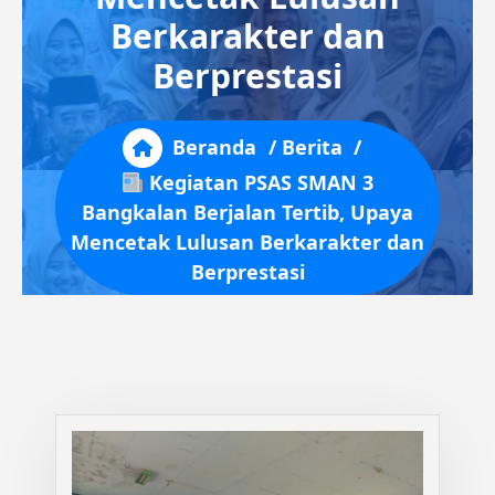
Berkarakter dan
Berprestasi
Beranda
/
Berita
/
Kegiatan PSAS SMAN 3
Bangkalan Berjalan Tertib, Upaya
Mencetak Lulusan Berkarakter dan
Berprestasi