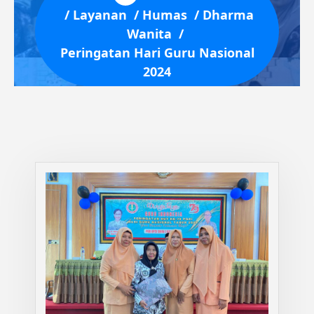
/
Layanan
/
Humas
/
Dharma
Wanita
/
Peringatan Hari Guru Nasional
2024