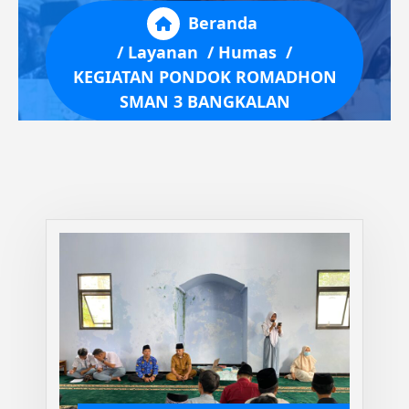
Beranda
/
Layanan
/
Humas
/
KEGIATAN PONDOK ROMADHON
SMAN 3 BANGKALAN