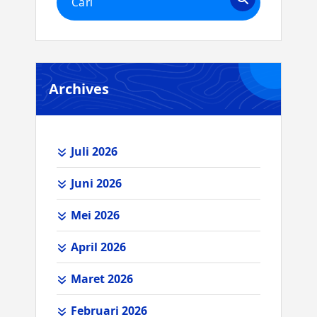
untuk:
Archives
Juli 2026
Juni 2026
Mei 2026
April 2026
Maret 2026
Februari 2026