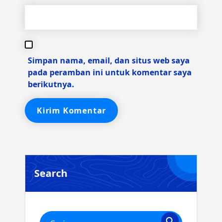
Simpan nama, email, dan situs web saya
pada peramban ini untuk komentar saya
berikutnya.
Search
Pencarian