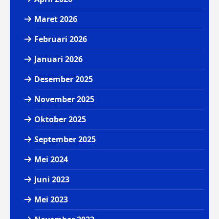
Maret 2026
Februari 2026
Januari 2026
Desember 2025
November 2025
Oktober 2025
September 2025
Mei 2024
Juni 2023
Mei 2023