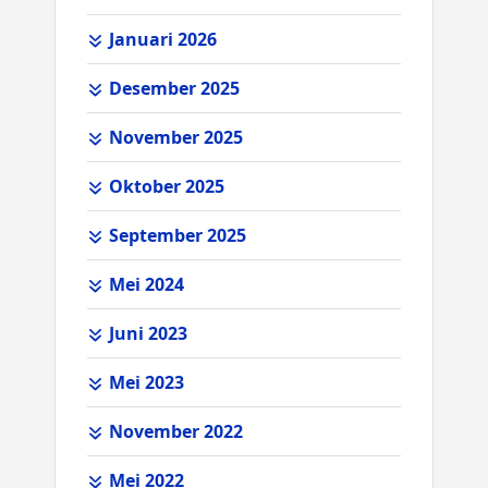
Januari 2026
Desember 2025
November 2025
Oktober 2025
September 2025
Mei 2024
Juni 2023
Mei 2023
November 2022
Mei 2022