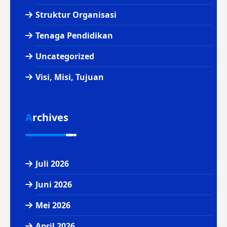
Struktur Organisasi
Tenaga Pendidikan
Uncategorized
Visi, Misi, Tujuan
Archives
Juli 2026
Juni 2026
Mei 2026
April 2026