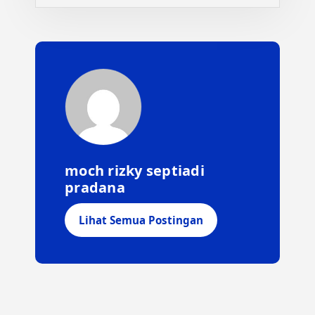
moch rizky septiadi
pradana
Lihat Semua Postingan