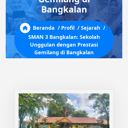
Bangkalan
Beranda
/
Profil
/
Sejarah
/
SMAN 3 Bangkalan: Sekolah
Unggulan dengan Prestasi
Gemilang di Bangkalan