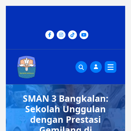
Lewati
ke
konten
SMAN 3 Bangkalan:
Sekolah Unggulan
dengan Prestasi
Gemilang di