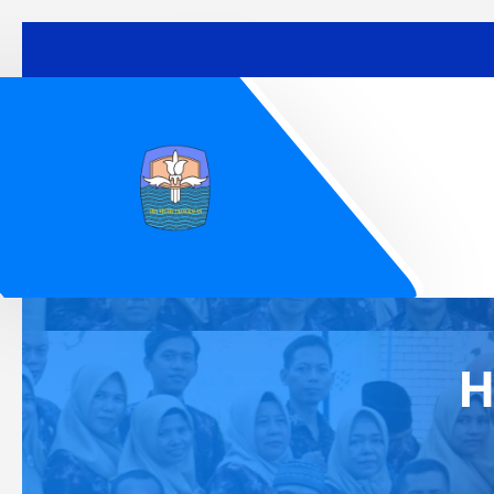
Lewati
ke
konten
H