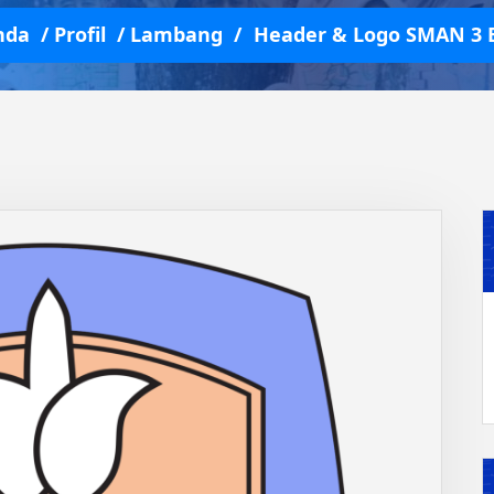
nda
/
Profil
/
Lambang
/
Header & Logo SMAN 3 