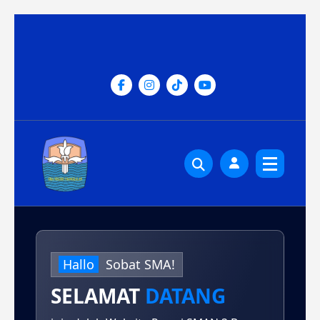
Lewati
ke
konten
Hallo
Sobat
SMA!
SELAMAT
DATANG