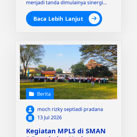
menjadi tanda dimulainya sinergi…
Baca Lebih Lanjut
Berita
moch rizky septiadi pradana
13 Jul 2026
Kegiatan MPLS di SMAN