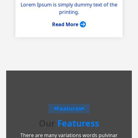
Lorem Ipsum is simply dummy text of the
printing.
Read More
Features
Our
Featuress
There are many variations words pulvinar