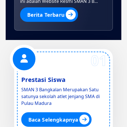
ini adalah Website Resmi SMAN 3 Bangkalan, Website Resmi SMAN 3 Bangkalan menjadi tempat untuk Menginformasikan Berita perkembangan SMAN 3 Bangkalan.
Berita Terbaru
01
Prestasi Siswa
SMAN 3 Bangkalan Merupakan Satu
satunya sekolah atlet jenjang SMA di
Pulau Madura
Baca Selengkapnya