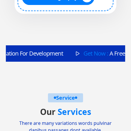
evelopment
Get Now :
A Free Consultation Fo
Service
Our
Services
There are many variations words pulvinar
dapibus passages dont available.