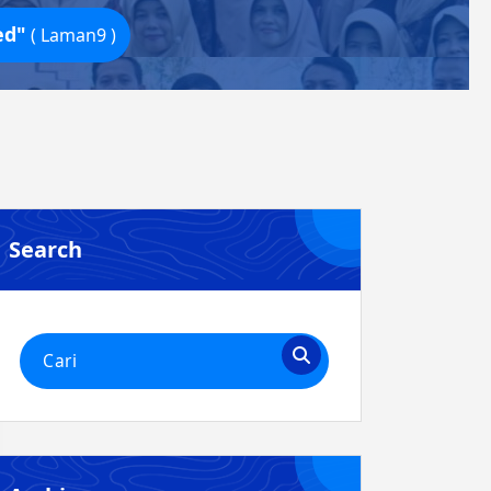
ed"
( Laman9 )
Search
Pencarian
untuk: