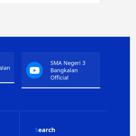
SMA Negeri 3
alan
Bangkalan
Official
Search