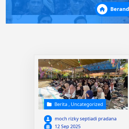
Berand
Berita
,
Uncategorized
moch rizky septiadi pradana
12 Sep 2025