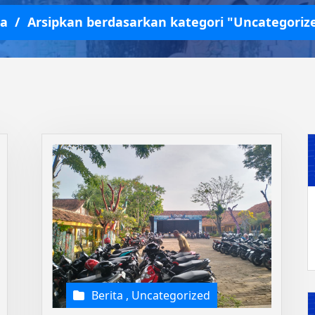
a
/
Arsipkan berdasarkan kategori "Uncategoriz
Berita
,
Uncategorized