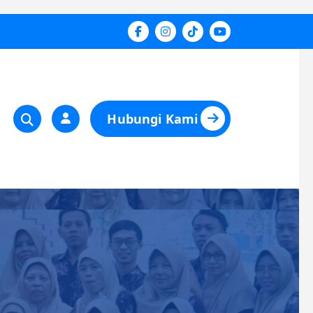
Hubungi Kami