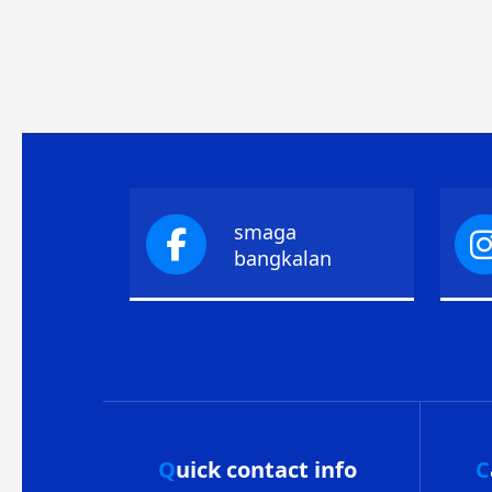
smaga
bangkalan
Quick contact info