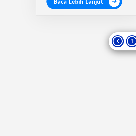
Baca Lebih Lanjut
Pag
1
pos