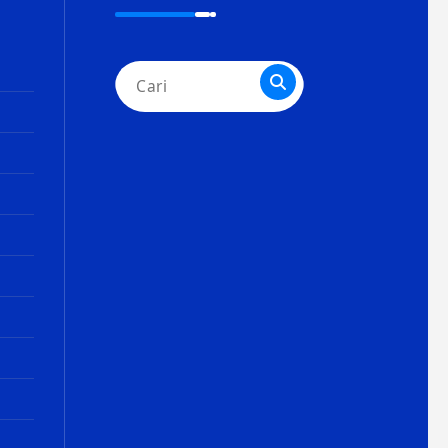
Pencarian
untuk: