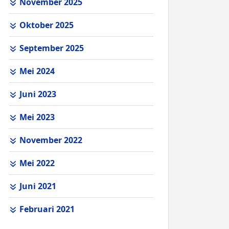
November 2025
Oktober 2025
September 2025
Mei 2024
Juni 2023
Mei 2023
November 2022
Mei 2022
Juni 2021
Februari 2021