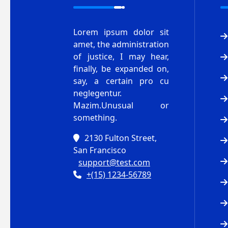
Lorem ipsum dolor sit
amet, the administration
of justice, I may hear,
finally, be expanded on,
say, a certain pro cu
neglegentur.
Mazim.Unusual or
something.
2130 Fulton Street,
San Francisco
support@test.com
+(15) 1234-56789