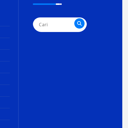
Pencarian
untuk: