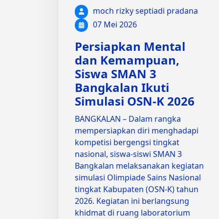
moch rizky septiadi pradana
07 Mei 2026
Persiapkan Mental
dan Kemampuan,
Siswa SMAN 3
Bangkalan Ikuti
Simulasi OSN-K 2026
BANGKALAN – Dalam rangka
mempersiapkan diri menghadapi
kompetisi bergengsi tingkat
nasional, siswa-siswi SMAN 3
Bangkalan melaksanakan kegiatan
simulasi Olimpiade Sains Nasional
tingkat Kabupaten (OSN-K) tahun
2026. Kegiatan ini berlangsung
khidmat di ruang laboratorium