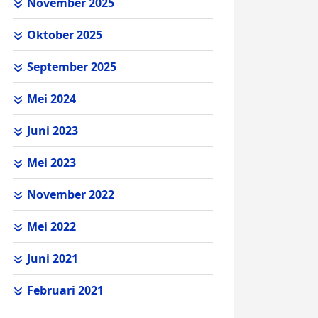
November 2025
Oktober 2025
September 2025
Mei 2024
Juni 2023
Mei 2023
November 2022
Mei 2022
Juni 2021
Februari 2021