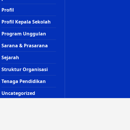
Profil
Profil Kepala Sekolah
Program Unggulan
Sarana & Prasarana
Sejarah
Struktur Organisasi
Tenaga Pendidikan
Uncategorized
Visi, Misi, Tujuan