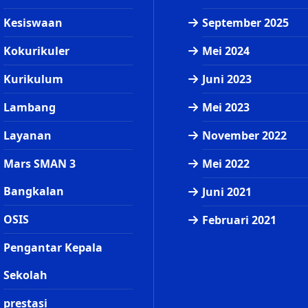
Kesiswaan
September 2025
Kokurikuler
Mei 2024
Kurikulum
Juni 2023
Lambang
Mei 2023
Layanan
November 2022
Mars SMAN 3
Mei 2022
Bangkalan
Juni 2021
OSIS
Februari 2021
Pengantar Kepala
Sekolah
prestasi