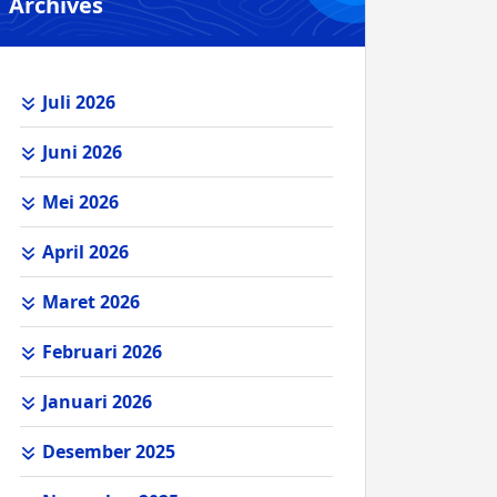
Archives
Juli 2026
Juni 2026
Mei 2026
April 2026
Maret 2026
Februari 2026
Januari 2026
Desember 2025