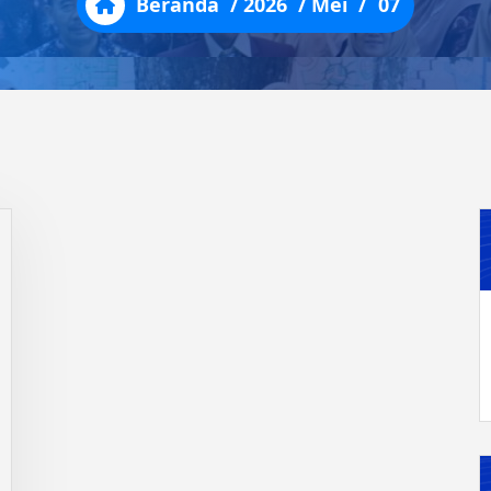
Beranda
/
2026
/
Mei
/
07