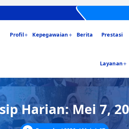
Profil
Kepegawaian
Berita
Prestasi
Layanan
sip Harian: Mei 7, 2