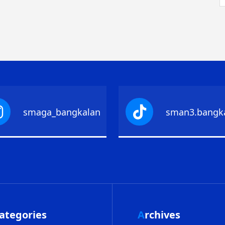
smaga_bangkalan
sman3.bangk
Categories
Archives