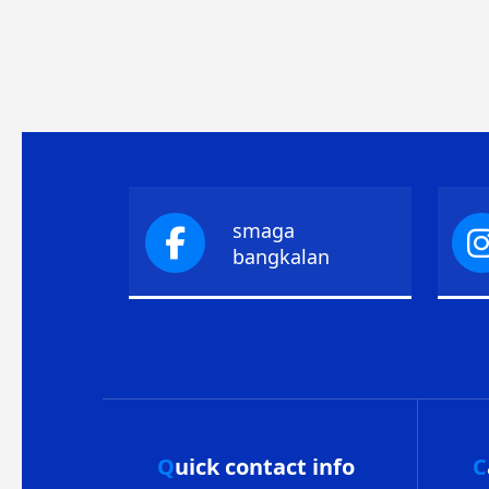
smaga
bangkalan
Quick contact info