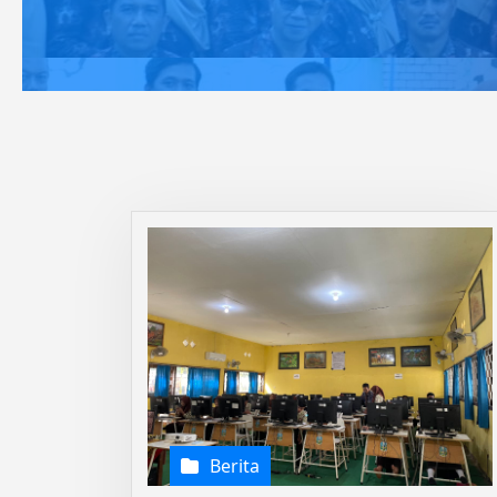
Berita