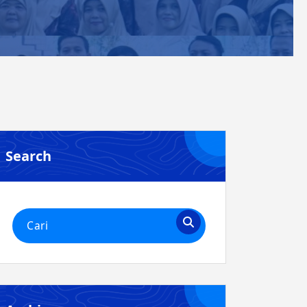
Search
Pencarian
untuk: