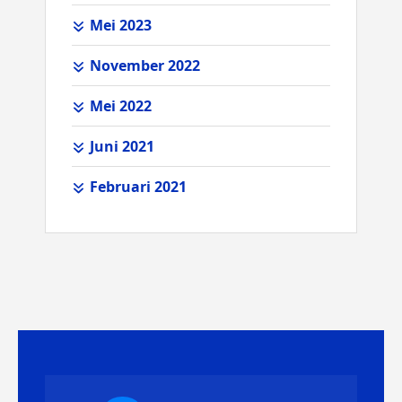
Mei 2023
November 2022
Mei 2022
Juni 2021
Februari 2021