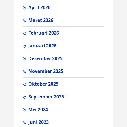
April 2026
Maret 2026
Februari 2026
Januari 2026
Desember 2025
November 2025
Oktober 2025
September 2025
Mei 2024
Juni 2023