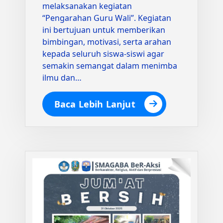
melaksanakan kegiatan
“Pengarahan Guru Wali”. Kegiatan
ini bertujuan untuk memberikan
bimbingan, motivasi, serta arahan
kepada seluruh siswa-siswi agar
semakin semangat dalam menimba
ilmu dan…
Baca Lebih Lanjut