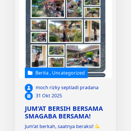
Berita
,
Uncategorized
moch rizky septiadi pradana
31 Okt 2025
JUM’AT BERSIH BERSAMA
SMAGABA BERSAMA!
Jum’at berkah, saatnya beraksi!