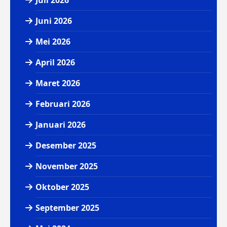
Juni 2026
Mei 2026
April 2026
Maret 2026
Februari 2026
Januari 2026
Desember 2025
November 2025
Oktober 2025
September 2025