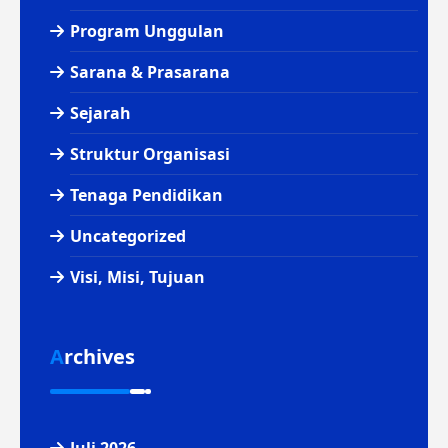
Program Unggulan
Sarana & Prasarana
Sejarah
Struktur Organisasi
Tenaga Pendidikan
Uncategorized
Visi, Misi, Tujuan
Archives
Juli 2026