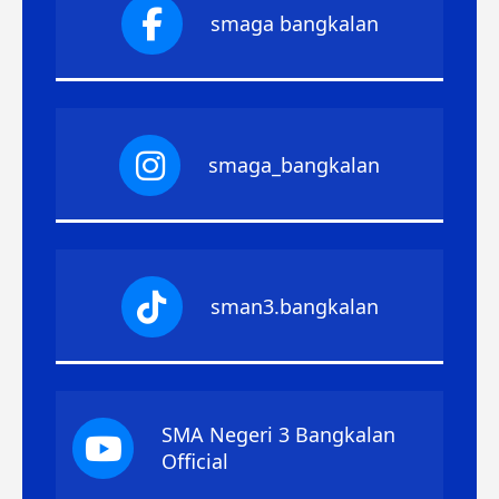
smaga bangkalan
smaga_bangkalan
sman3.bangkalan
SMA Negeri 3 Bangkalan
Official