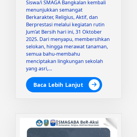
Siswa/i SMAGA Bangkalan kembali
menunjukkan semangat
Berkarakter, Religius, Aktif, dan
Berprestasi melalui kegiatan rutin
Jum’at Bersih hari ini, 31 Oktober
2025. Dari menyapu, membersihkan
selokan, hingga merawat tanaman,
semua bahu-membahu
menciptakan lingkungan sekolah
yang asri,…
Baca Lebih Lanjut