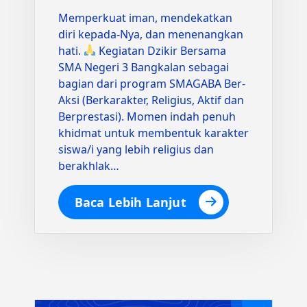
Memperkuat iman, mendekatkan
diri kepada-Nya, dan menenangkan
hati.
Kegiatan Dzikir Bersama
SMA Negeri 3 Bangkalan sebagai
bagian dari program SMAGABA Ber-
Aksi (Berkarakter, Religius, Aktif dan
Berprestasi). Momen indah penuh
khidmat untuk membentuk karakter
siswa/i yang lebih religius dan
berakhlak…
Baca Lebih Lanjut