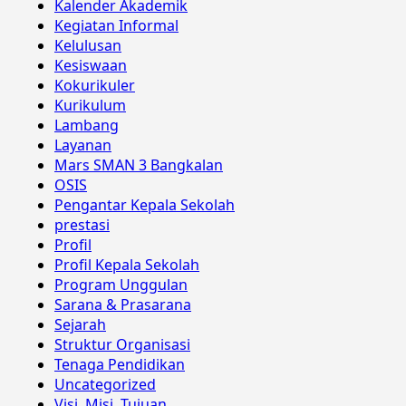
Kalender Akademik
Kegiatan Informal
Kelulusan
Kesiswaan
Kokurikuler
Kurikulum
Lambang
Layanan
Mars SMAN 3 Bangkalan
OSIS
Pengantar Kepala Sekolah
prestasi
Profil
Profil Kepala Sekolah
Program Unggulan
Sarana & Prasarana
Sejarah
Struktur Organisasi
Tenaga Pendidikan
Uncategorized
Visi, Misi, Tujuan