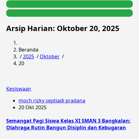
Arsip Harian: Oktober 20, 2025
Beranda
/
2025
/
Oktober
/
20
Kesiswaan
moch rizky septiadi pradana
20 Okt 2025
Semangat Pagi Siswa Kelas XI SMAN 3 Bangkalan:
Olahraga Rutin Bangun Disiplin dan Kebugaran