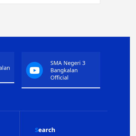
SMA Negeri 3
alan
Bangkalan
Official
Search