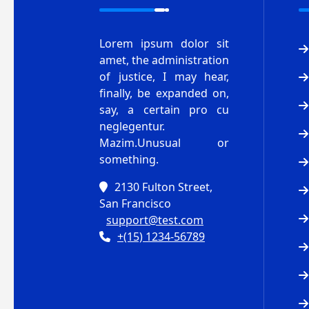
Lorem ipsum dolor sit
amet, the administration
of justice, I may hear,
finally, be expanded on,
say, a certain pro cu
neglegentur.
Mazim.Unusual or
something.
2130 Fulton Street,
San Francisco
support@test.com
+(15) 1234-56789