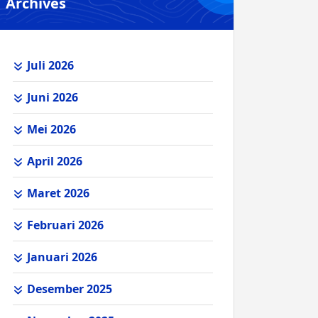
Archives
Juli 2026
Juni 2026
Mei 2026
April 2026
Maret 2026
Februari 2026
Januari 2026
Desember 2025