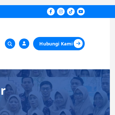
Hubungi Kami
r