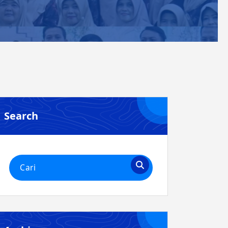
Search
Pencarian
untuk: