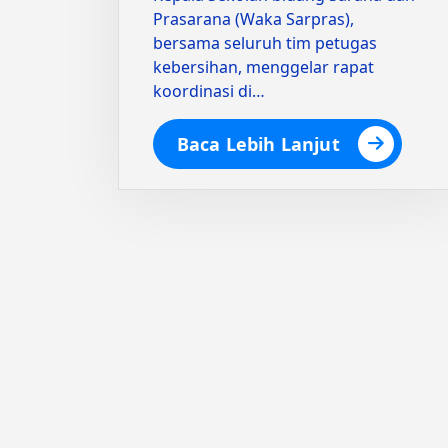
Prasarana (Waka Sarpras),
bersama seluruh tim petugas
kebersihan, menggelar rapat
koordinasi di…
Baca Lebih Lanjut