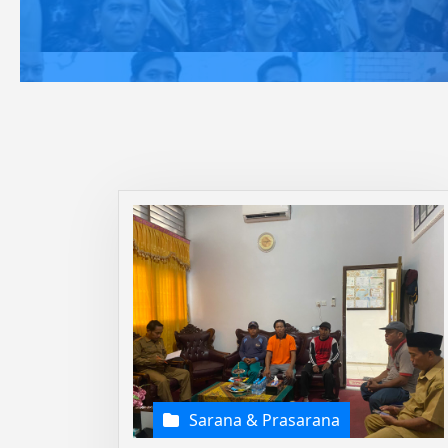
Sarana & Prasarana