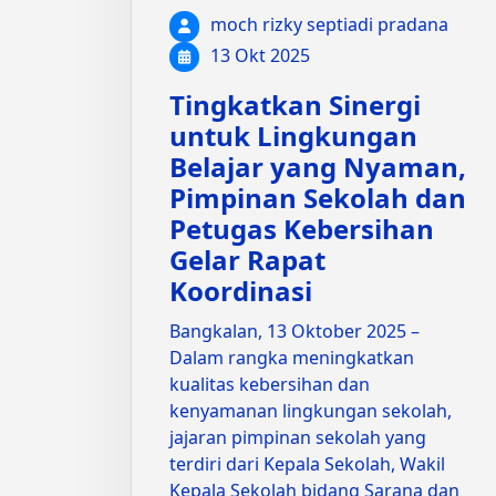
moch rizky septiadi pradana
13 Okt 2025
Tingkatkan Sinergi
untuk Lingkungan
Belajar yang Nyaman,
Pimpinan Sekolah dan
Petugas Kebersihan
Gelar Rapat
Koordinasi
Bangkalan, 13 Oktober 2025 –
Dalam rangka meningkatkan
kualitas kebersihan dan
kenyamanan lingkungan sekolah,
jajaran pimpinan sekolah yang
terdiri dari Kepala Sekolah, Wakil
Kepala Sekolah bidang Sarana dan