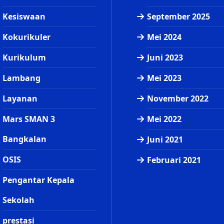
Kesiswaan
September 2025
Kokurikuler
Mei 2024
Kurikulum
Juni 2023
Lambang
Mei 2023
Layanan
November 2022
Mars SMAN 3
Mei 2022
Bangkalan
Juni 2021
OSIS
Februari 2021
Pengantar Kepala
Sekolah
prestasi