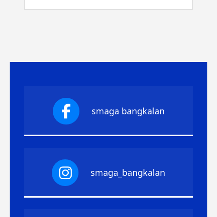
smaga bangkalan
smaga_bangkalan