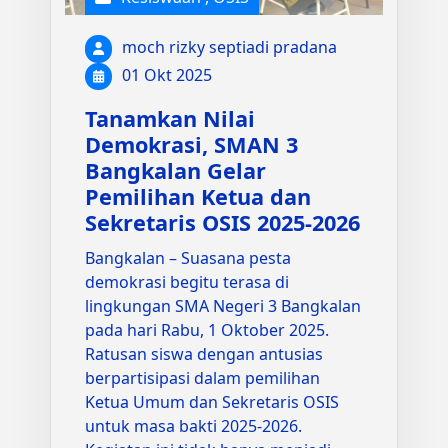
moch rizky septiadi pradana
01 Okt 2025
Tanamkan Nilai
Demokrasi, SMAN 3
Bangkalan Gelar
Pemilihan Ketua dan
Sekretaris OSIS 2025-2026
Bangkalan – Suasana pesta
demokrasi begitu terasa di
lingkungan SMA Negeri 3 Bangkalan
pada hari Rabu, 1 Oktober 2025.
Ratusan siswa dengan antusias
berpartisipasi dalam pemilihan
Ketua Umum dan Sekretaris OSIS
untuk masa bakti 2025-2026.