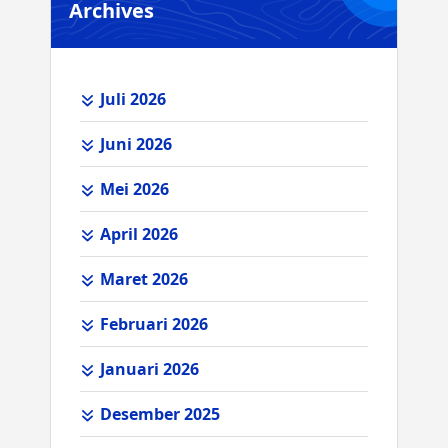
Archives
Juli 2026
Juni 2026
Mei 2026
April 2026
Maret 2026
Februari 2026
Januari 2026
Desember 2025