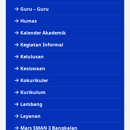
Guru – Guru
Humas
Kalender Akademik
Kegiatan Informal
Kelulusan
Kesiswaan
Kokurikuler
Kurikulum
Lambang
Layanan
Mars SMAN 3 Bangkalan