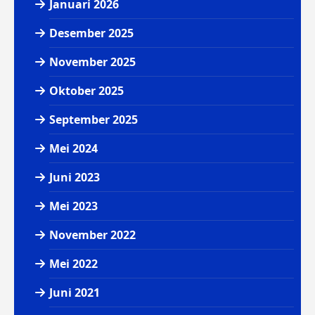
Januari 2026
Desember 2025
November 2025
Oktober 2025
September 2025
Mei 2024
Juni 2023
Mei 2023
November 2022
Mei 2022
Juni 2021