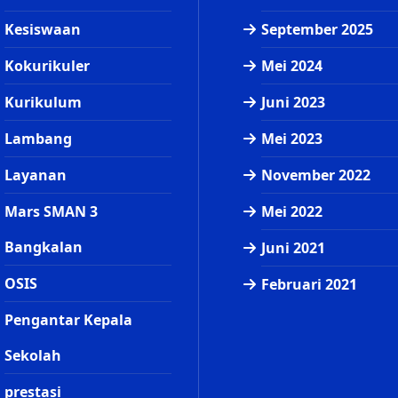
Kesiswaan
September 2025
Kokurikuler
Mei 2024
Kurikulum
Juni 2023
Lambang
Mei 2023
Layanan
November 2022
Mars SMAN 3
Mei 2022
Bangkalan
Juni 2021
OSIS
Februari 2021
Pengantar Kepala
Sekolah
prestasi