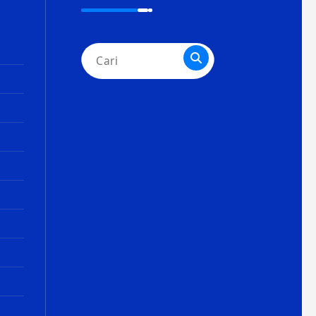
Pencarian
untuk: