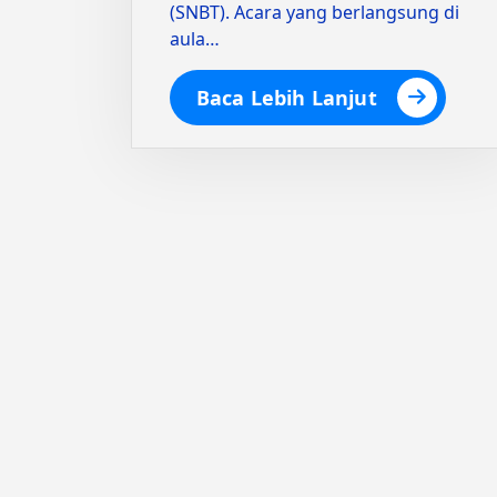
(SNBT). Acara yang berlangsung di
aula…
Baca Lebih Lanjut