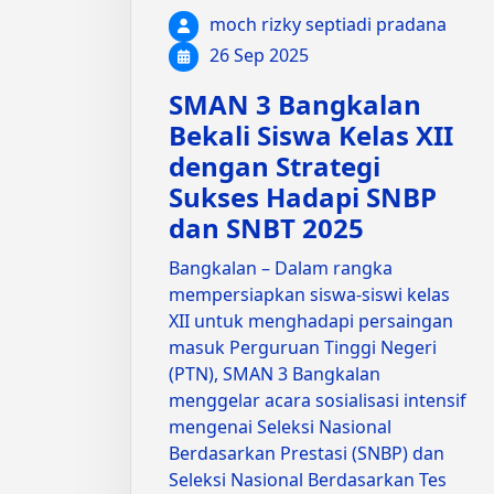
moch rizky septiadi pradana
26 Sep 2025
SMAN 3 Bangkalan
Bekali Siswa Kelas XII
dengan Strategi
Sukses Hadapi SNBP
dan SNBT 2025
Bangkalan – Dalam rangka
mempersiapkan siswa-siswi kelas
XII untuk menghadapi persaingan
masuk Perguruan Tinggi Negeri
(PTN), SMAN 3 Bangkalan
menggelar acara sosialisasi intensif
mengenai Seleksi Nasional
Berdasarkan Prestasi (SNBP) dan
Seleksi Nasional Berdasarkan Tes