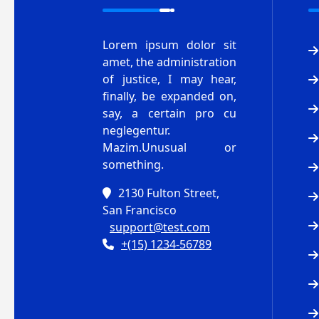
Lorem ipsum dolor sit
amet, the administration
of justice, I may hear,
finally, be expanded on,
say, a certain pro cu
neglegentur.
Mazim.Unusual or
something.
2130 Fulton Street,
San Francisco
support@test.com
+(15) 1234-56789