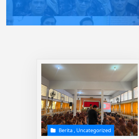
Berita
,
Uncategorized