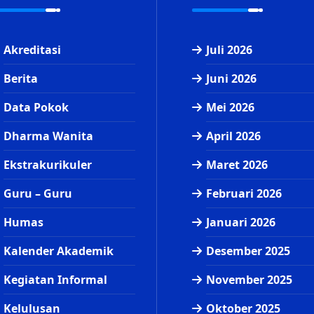
Akreditasi
Juli 2026
Berita
Juni 2026
Data Pokok
Mei 2026
Dharma Wanita
April 2026
Ekstrakurikuler
Maret 2026
Guru – Guru
Februari 2026
Humas
Januari 2026
Kalender Akademik
Desember 2025
Kegiatan Informal
November 2025
Kelulusan
Oktober 2025