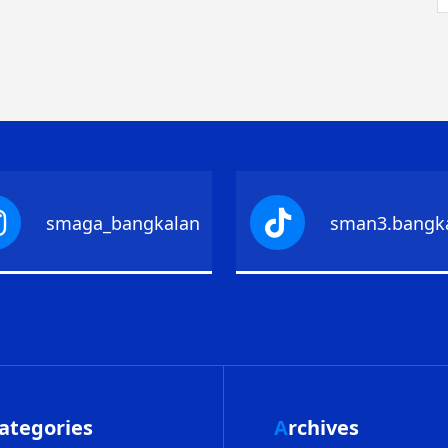
smaga_bangkalan
sman3.bangk
Categories
Archives