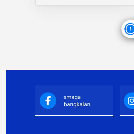
P
1
p
smaga
bangkalan