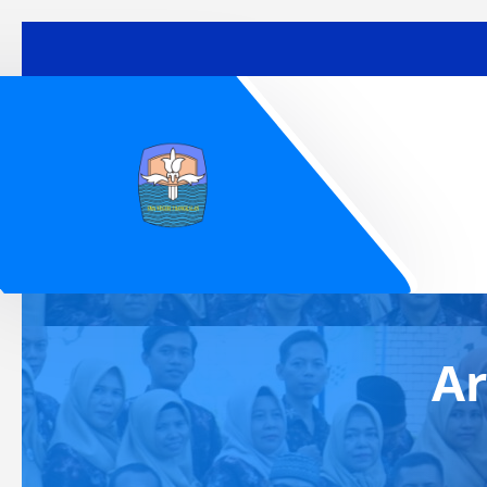
Lewati
ke
konten
Ar