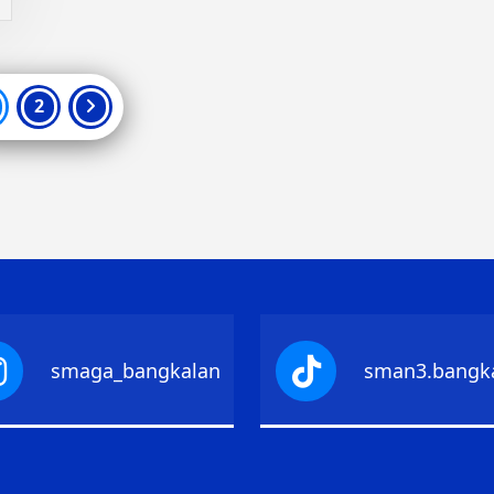
aginasi
2
os
smaga_bangkalan
sman3.bangk