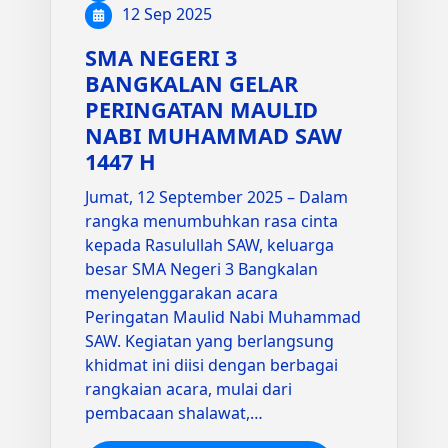
12 Sep 2025
SMA NEGERI 3
BANGKALAN GELAR
PERINGATAN MAULID
NABI MUHAMMAD SAW
1447 H
Jumat, 12 September 2025 – Dalam
rangka menumbuhkan rasa cinta
kepada Rasulullah SAW, keluarga
besar SMA Negeri 3 Bangkalan
menyelenggarakan acara
Peringatan Maulid Nabi Muhammad
SAW. Kegiatan yang berlangsung
khidmat ini diisi dengan berbagai
rangkaian acara, mulai dari
pembacaan shalawat,…