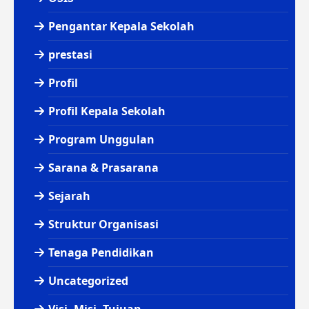
Pengantar Kepala Sekolah
prestasi
Profil
Profil Kepala Sekolah
Program Unggulan
Sarana & Prasarana
Sejarah
Struktur Organisasi
Tenaga Pendidikan
Uncategorized