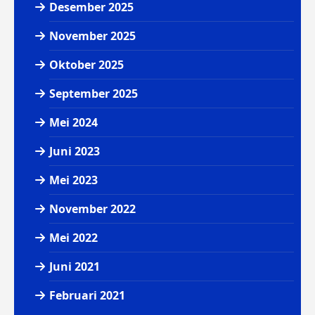
Desember 2025
November 2025
Oktober 2025
September 2025
Mei 2024
Juni 2023
Mei 2023
November 2022
Mei 2022
Juni 2021
Februari 2021