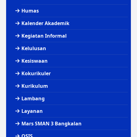
Humas
Kalender Akademik
Kegiatan Informal
Kelulusan
Kesiswaan
Kokurikuler
Kurikulum
Lambang
Layanan
Mars SMAN 3 Bangkalan
OSIS