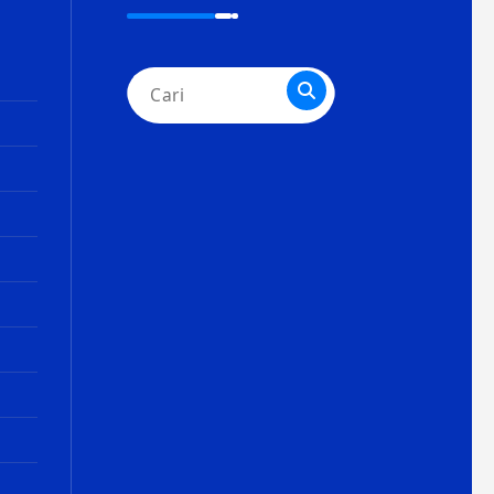
Pencarian
untuk: