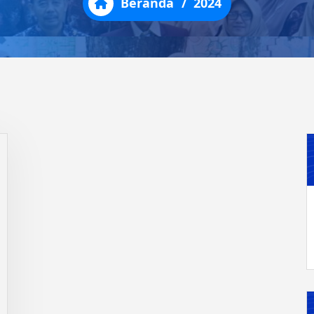
Beranda
/
2024