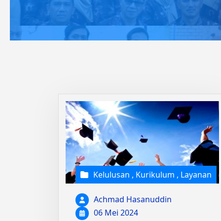
Kelulusan
,
Kurikulum
,
Layanan
Achmad Hasanuddin
06 Mei 2024